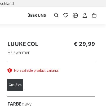
tschland
ÜBER UNS
LUUKE COL
€ 29,99
Halswärmer
No available product variants
One Size
FARBE
navy