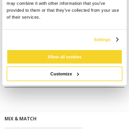
BESCHREIBUNG
may combine it with other information that you’ve
provided to them or that they’ve collected from your use
Bombermütze für Damen
of their services.
80% Acryl Kunstpelz Material
Farbe Natural: weiches Teddyfellimitat
Andere Farben: weiches Kunstfell
Settings
Kunstlederriemen können unter dem Kinn
gebunden werden
Allow all cookies
Perfekt kombinierbar mit Fur Mitts und Teddy Mitts
Customize
MATERIALIEN UND DETAILS
MIX & MATCH