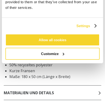
provided to them or that they’ve collected from your use
Bestellungen, die vor 12 Uhr MEZ (Montag bis
Freitag) bei uns eingehen, werden noch am selben
of their services.
Tag versandt
Kostenlose Lieferung für Bestellungen über 50€
innerhalb Deutschland
Settings
30 Tage Rückgaberecht
Allow all cookies
BESCHREIBUNG
Customize
Gewebter Schal für Herren
50% recyceltes polyester
Kurze Fransen
Maße: 180 x 50 cm (Länge x Breite)
MATERIALIEN UND DETAILS