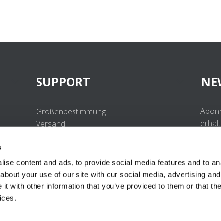
SUPPORT
NE
Abonn
Größenbestimmung
erhal
Versand
Beste
Retouren
s
Häufig gestellte Fragen
Kontakt
ise content and ads, to provide social media features and to anal
UV-Schutzstandard
about your use of our site with our social media, advertising and
B2B Portal Login
t with other information that you’ve provided to them or that the
Datenschutzerklärung
ices.
Terms & Conditions