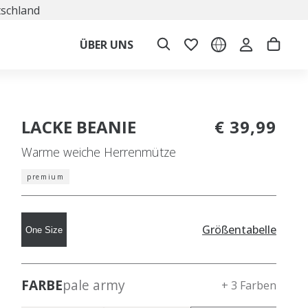
tschland
ÜBER UNS
LACKE BEANIE
€ 39,99
Warme weiche Herrenmütze
premium
Größentabelle
One Size
FARBE
pale army
+ 3 Farben