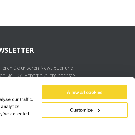
WSLETTER
ieren Sie unseren Newsletter und
ten Sie 10% Rabatt auf Ihre nächste
llung
Allow all cookies
yse our traffic.
OK
 analytics
Customize
y’ve collected
Ich stimme der
Datenschutzerklärung
.