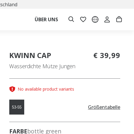
tschland
ÜBER UNS
KWINN CAP
€ 39,99
Wasserdichte Mütze Jungen
No available product variants
Größentabelle
53-55
FARBE
bottle green