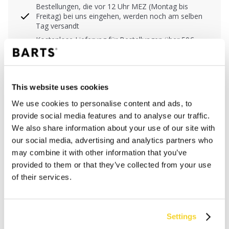
Bestellungen, die vor 12 Uhr MEZ (Montag bis
Freitag) bei uns eingehen, werden noch am selben
Tag versandt
Kostenlose Lieferung für Bestellungen über 50€
innerhalb Deutschland
30 Tage Rückgaberecht
This website uses cookies
We use cookies to personalise content and ads, to
BESCHREIBUNG
provide social media features and to analyse our traffic.
We also share information about your use of our site with
Unisex Trucker Kappe
our social media, advertising and analytics partners who
50% Baumwolle
may combine it with other information that you’ve
Verstellbarer Snapback-Verschluss
provided to them or that they’ve collected from your use
Länge des Visiers: 7 cm
of their services.
MATERIALIEN UND DETAILS
Settings