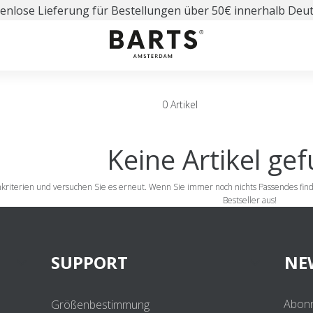
enlose Lieferung für Bestellungen über 50€ innerhalb Deu
0 Artikel
Keine Artikel ge
chkriterien und versuchen Sie es erneut. Wenn Sie immer noch nichts Passendes fi
Bestseller aus!
SUPPORT
NE
Abonn
Größenbestimmung