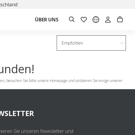
tschland
ÜBER UNS
Empfohlen
funden!
nden, besuchen Sie bitte unsere Homepage und probieren Sie einige unserer
WSLETTER
ieren Sie unseren Newsletter und