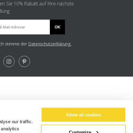
ten Sie 10% Rabatt auf Ihre nächste
llung
OK
Ich stimme der
Datenschutzerklärung
.
Allow all cookies
yse our traffic.
 analytics
Customize