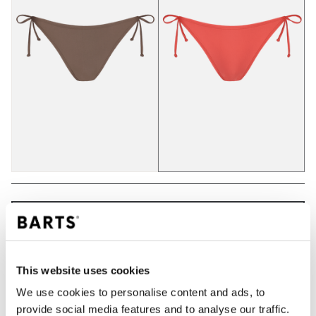
IN DEN WARENKORB
This website uses cookies
Bestellungen, die vor 12 Uhr MEZ (Montag bis
Freitag) bei uns eingehen, werden noch am selben
We use cookies to personalise content and ads, to
Tag versandt
provide social media features and to analyse our traffic.