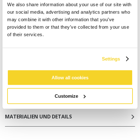
Kostenlose Lieferung für Bestellungen über 50€
We also share information about your use of our site with
innerhalb Deutschland
our social media, advertising and analytics partners who
30 Tage Rückgaberecht
may combine it with other information that you’ve
provided to them or that they’ve collected from your use
of their services.
BESCHREIBUNG
Klassischer Tanga-Slip
Settings
82% recyceltes Polyamid/Nylon
Seitliche Bänder; größenverstellbar
Allow all cookies
Regulär geschnittenes Bein
Regelmäßige Abdeckung des Gesäßes
Mix & Match mit Ihrem Lieblingsbikini von BARTS
Customize
MATERIALIEN UND DETAILS