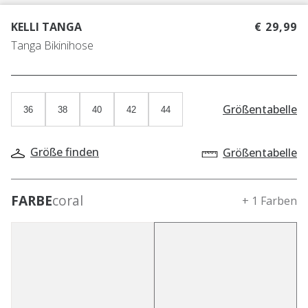
KELLI TANGA
€ 29,99
Tanga Bikinihose
Größentabelle
36
38
40
42
44
Größe finden
Größentabelle
FARBE
coral
+ 1 Farben