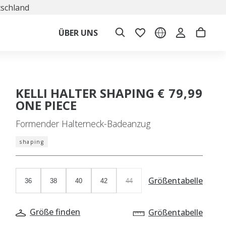
tschland
ÜBER UNS
KELLI HALTER SHAPING
€ 79,99
ONE PIECE
Formender Halterneck-Badeanzug
shaping
Größentabelle
36
38
40
42
44
Größe finden
Größentabelle