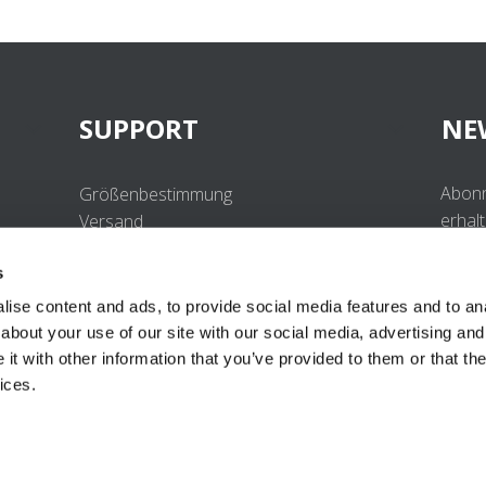
SUPPORT
NE
Abonn
Größenbestimmung
erhal
Versand
Beste
Retouren
s
Häufig gestellte Fragen
Kontakt
ise content and ads, to provide social media features and to anal
UV-Schutzstandard
about your use of our site with our social media, advertising and
B2B Portal Login
t with other information that you’ve provided to them or that the
Datenschutzerklärung
ices.
Terms & Conditions
Produktkonformität