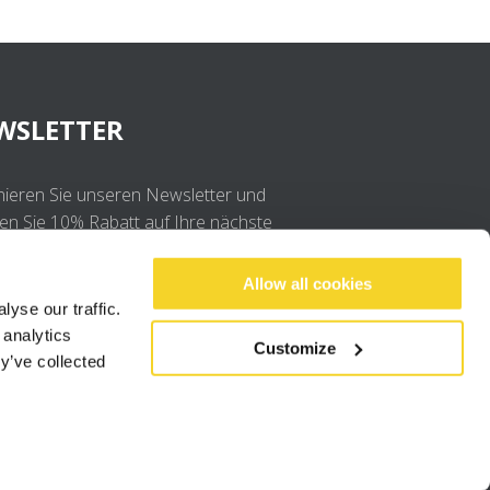
WSLETTER
ieren Sie unseren Newsletter und
ten Sie 10% Rabatt auf Ihre nächste
llung
Allow all cookies
yse our traffic.
OK
 analytics
Customize
y’ve collected
Ich stimme der
Datenschutzerklärung
.