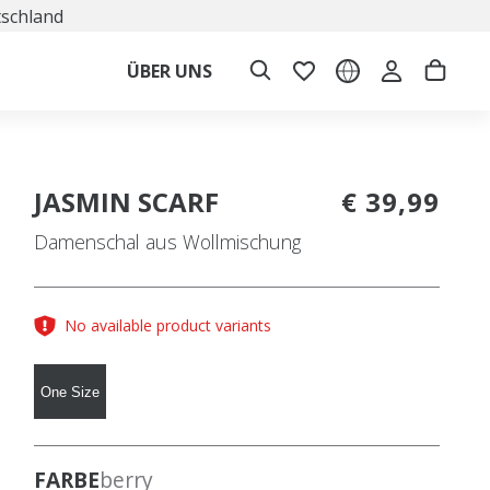
tschland
ÜBER UNS
JASMIN SCARF
€ 39,99
Damenschal aus Wollmischung
No available product variants
One Size
FARBE
berry