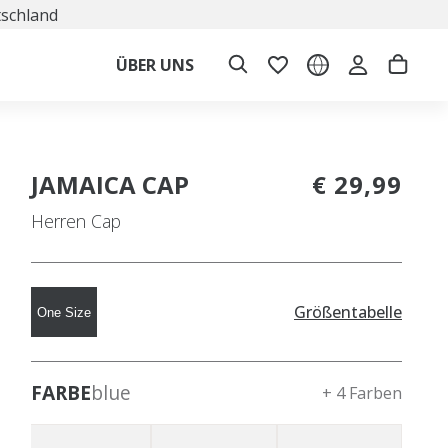
tschland
ÜBER UNS
JAMAICA CAP
€ 29,99
Herren Cap
Größentabelle
One Size
FARBE
blue
+ 4 Farben