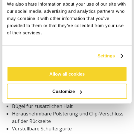
We also share information about your use of our site with
our social media, advertising and analytics partners who
may combine it with other information that you’ve
Bestellungen, die vor 12 Uhr MEZ (Montag bis
Freitag) bei uns eingehen, werden noch am selben
provided to them or that they’ve collected from your use
Tag versandt
of their services.
Kostenlose Lieferung für Bestellungen über 50€
innerhalb Deutschland
30 Tage Rückgaberecht
Settings
Allow all cookies
BESCHREIBUNG
Triangel-Bikini-Oberteil aus schimmerndem Stoff
Customize
80% Polyamid/Nylon
Bügel für zusätzlichen Halt
Herausnehmbare Polsterung und Clip-Verschluss
auf der Rückseite
Verstellbare Schultergurte