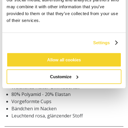
may combine it with other information that you’ve
provided to them or that they’ve collected from your use
Bestellungen, die vor 12 Uhr MEZ (Montag bis
of their services.
Freitag) bei uns eingehen, werden noch am selben
Tag versandt
Kostenlose Lieferung für Bestellungen über 50€
innerhalb Deutschland
Settings
30 Tage Rückgaberecht
Allow all cookies
BESCHREIBUNG
Customize
Weibliches Halter-Bikinioberteil
80% Polyamid - 20% Elastan
Vorgeformte Cups
Bändchen im Nacken
Leuchtend rosa, glänzender Stoff