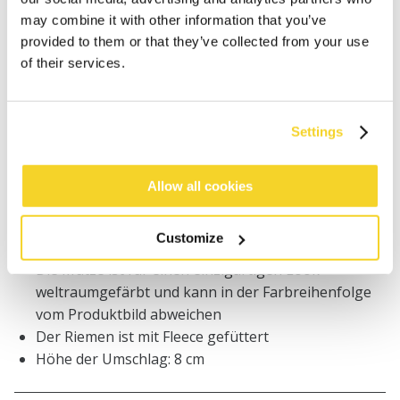
Bestellungen, die vor 12 Uhr MEZ (Montag bis
may combine it with other information that you’ve
Freitag) bei uns eingehen, werden noch am selben
provided to them or that they’ve collected from your use
Tag versandt
of their services.
Kostenlose Lieferung für Bestellungen über 50€
innerhalb Deutschland
30 Tage Rückgaberecht
Settings
BESCHREIBUNG
Allow all cookies
Damen Mütze mit Zopfmuster
Customize
Superweiches isländisches Garn
Die Mütze ist für einen einzigartigen Look
weltraumgefärbt und kann in der Farbreihenfolge
vom Produktbild abweichen
Der Riemen ist mit Fleece gefüttert
Höhe der Umschlag: 8 cm