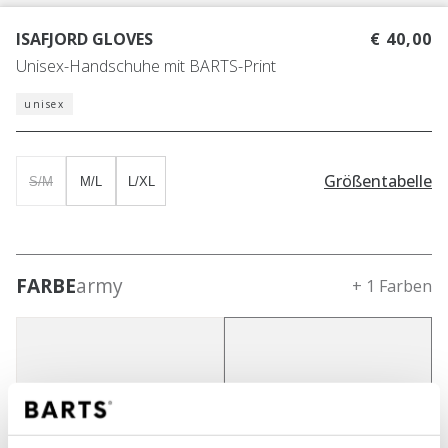
ISAFJORD GLOVES
€ 40,00
Unisex-Handschuhe mit BARTS-Print
unisex
Größentabelle
S/M
M/L
L/XL
FARBE
army
+ 1 Farben