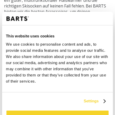
ein guter, multifunktionaler Halswärmer und die
richtigen Skisocken auf keinen Fall fehlen. Bei BARTS
bieten wir die besten Accessoires, um deinen
Wintersporturlaub zum Erfolg zu machen. Während du
dich auf das Skifahren und Snowboarden
konzentrierst, halten wir dich schön warm!
This website uses cookies
We use cookies to personalise content and ads, to
provide social media features and to analyse our traffic.
SHOP
We also share information about your use of our site with
our social media, advertising and analytics partners who
Damen
may combine it with other information that you’ve
Herren
provided to them or that they’ve collected from your use
Mädchen
of their services.
Jungen
Babys
Settings
SUPPORT