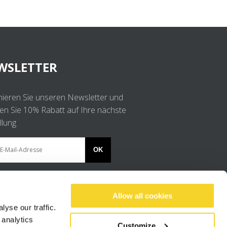
WSLETTER
ieren Sie unseren Newsletter und
ten Sie 10% Rabatt auf Ihre nächste
llung
OK
Ich stimme der
Datenschutzerklärung
.
Allow all cookies
yse our traffic.
 analytics
Customize