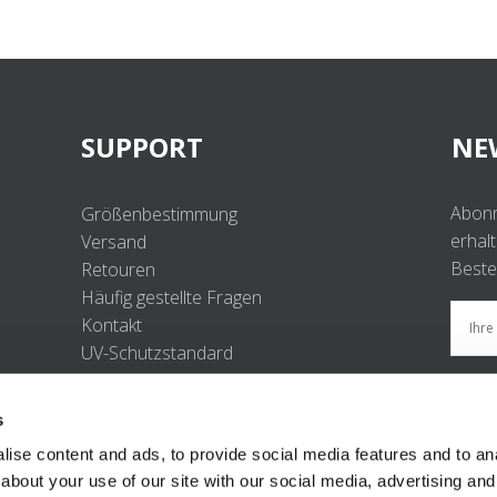
SUPPORT
NE
Abonn
Größenbestimmung
erhal
Versand
Beste
Retouren
Häufig gestellte Fragen
Kontakt
UV-Schutzstandard
B2B Portal Login
Datenschutzerklärung
s
Terms & Conditions
ise content and ads, to provide social media features and to anal
Produktkonformität
about your use of our site with our social media, advertising and