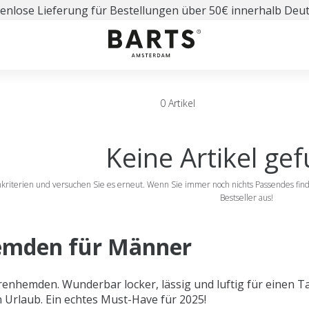
enlose Lieferung für Bestellungen über 50€ innerhalb Deu
0 Artikel
Keine Artikel ge
chkriterien und versuchen Sie es erneut. Wenn Sie immer noch nichts Passendes fi
Bestseller aus!
mden für Männer
renhemden. Wunderbar locker, lässig und luftig für einen T
n Urlaub. Ein echtes Must-Have für 2025!