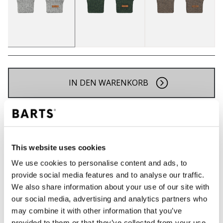
IN DEN WARENKORB
Bestellungen, die vor 12 Uhr MEZ (Montag bis
Freitag) bei uns eingehen, werden noch am selben
Tag versandt
This website uses cookies
Kostenlose Lieferung für Bestellungen über 50€
innerhalb Deutschland
We use cookies to personalise content and ads, to
provide social media features and to analyse our traffic.
30 Tage Rückgaberecht
We also share information about your use of our site with
our social media, advertising and analytics partners who
may combine it with other information that you’ve
BESCHREIBUNG
provided to them or that they’ve collected from your use