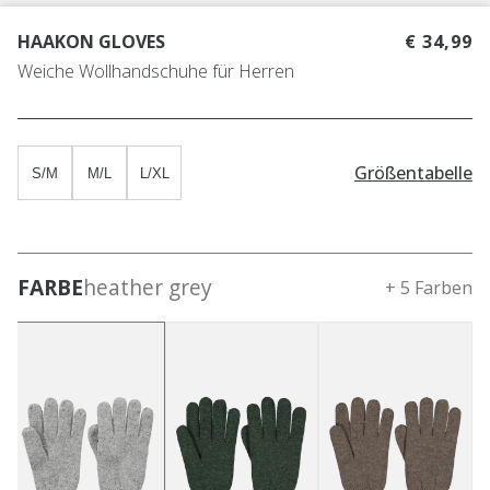
HAAKON GLOVES
€ 34,99
Weiche Wollhandschuhe für Herren
Größentabelle
S/M
M/L
L/XL
FARBE
heather grey
+ 5 Farben