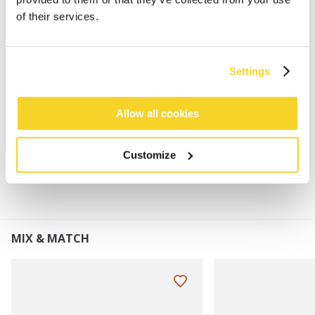
of their services.
Klassische BARTS Feinstrickhandschuhe
100% weiche Wolle
Gefüttert mit 100% Polyester-Fleece
Settings
Perfekt kombinierbar mit der Haakon Beanie oder
Haakon Turnup
Allow all cookies
MATERIALIEN UND DETAILS
Customize
MIX & MATCH