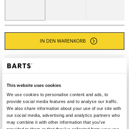
IN DEN WARENKORB
Bestellungen, die vor 12 Uhr MEZ (Montag bis
Freitag) bei uns eingehen, werden noch am selben
Tag versandt
Kostenlose Lieferung für Bestellungen über 50€
This website uses cookies
innerhalb Deutschland
We use cookies to personalise content and ads, to
30 Tage Rückgaberecht
provide social media features and to analyse our traffic.
We also share information about your use of our site with
our social media, advertising and analytics partners who
BESCHREIBUNG
may combine it with other information that you’ve
provided to them or that they’ve collected from your use