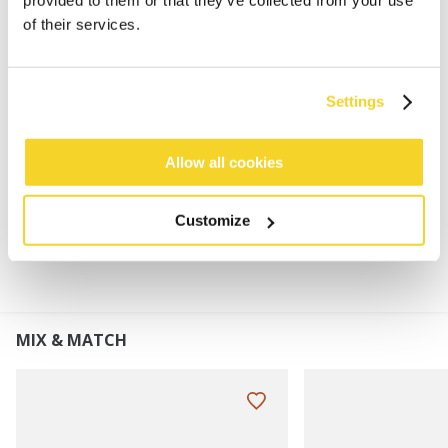
Feinstrickmütze
of their services.
Presspassung
100% Schurwolle
Futter aus 100% Polyester-Fleece
Settings
Perfekt kombinierbar mit den Haakon Gloves,
Haakon Bumgloves oder Rilef Gloves
Allow all cookies
MATERIALIEN UND DETAILS
Customize
MIX & MATCH