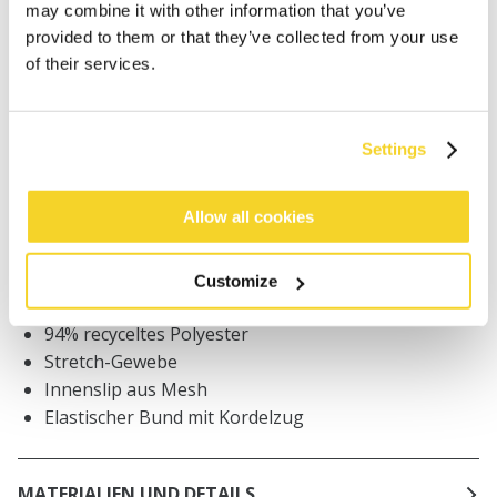
may combine it with other information that you’ve
provided to them or that they’ve collected from your use
Bestellungen, die vor 12 Uhr MEZ (Montag bis
Freitag) bei uns eingehen, werden noch am selben
of their services.
Tag versandt
Kostenlose Lieferung für Bestellungen über 50€
innerhalb Deutschland
Settings
30 Tage Rückgaberecht
Allow all cookies
BESCHREIBUNG
Customize
Badeshorts mit Streifen
94% recyceltes Polyester
Stretch-Gewebe
Innenslip aus Mesh
Elastischer Bund mit Kordelzug
MATERIALIEN UND DETAILS