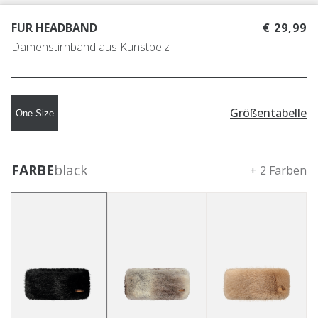
FUR HEADBAND
€ 29,99
Damenstirnband aus Kunstpelz
Größentabelle
One Size
FARBE
black
+ 2 Farben