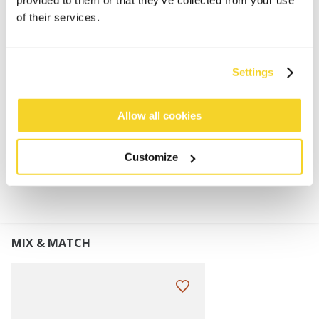
Stirnband für Damen
of their services.
80% Acryl-Kunstpelz
Futter aus 100% Polyester-Fleece
Gummizug auf der Innenseite für eine perfekte
Settings
Passform
Perfekt zu kombinieren mit unseren Fur Mitts
Allow all cookies
MATERIALIEN UND DETAILS
Customize
MIX & MATCH