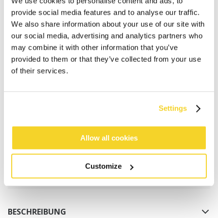
We use cookies to personalise content and ads, to
provide social media features and to analyse our traffic.
We also share information about your use of our site with
our social media, advertising and analytics partners who
may combine it with other information that you’ve
provided to them or that they’ve collected from your use
of their services.
IN DEN WARENKORB
Settings
Bestellungen, die vor 12 Uhr MEZ (Montag bis
Freitag) bei uns eingehen, werden noch am selben
Tag versandt
Allow all cookies
Kostenlose Lieferung für Bestellungen über 50€
innerhalb Deutschland
Customize
30 Tage Rückgaberecht
BESCHREIBUNG