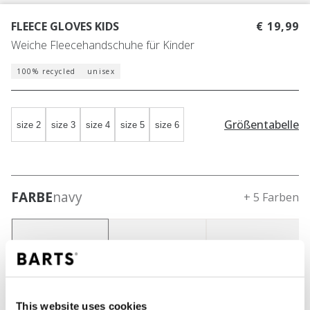
FLEECE GLOVES KIDS
€ 19,99
Weiche Fleecehandschuhe für Kinder
100% recycled
unisex
Größentabelle
size 2
size 3
size 4
size 5
size 6
FARBE
navy
+ 5 Farben
This website uses cookies