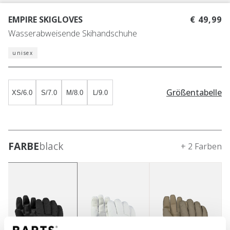
EMPIRE SKIGLOVES
€ 49,99
Wasserabweisende Skihandschuhe
unisex
Größentabelle
XS/6.0
S/7.0
M/8.0
L/9.0
FARBE
black
+ 2 Farben