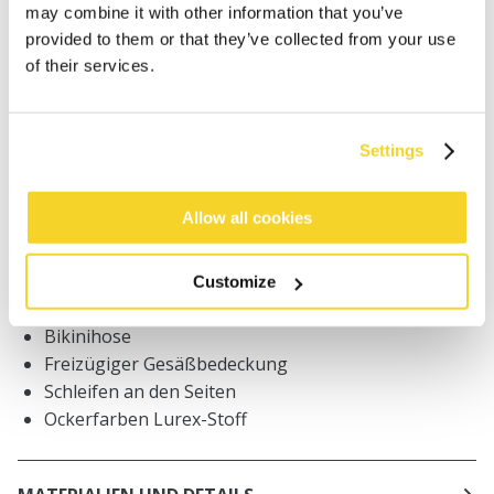
may combine it with other information that you’ve
provided to them or that they’ve collected from your use
of their services.
Bestellungen, die vor 12 Uhr MEZ (Montag bis
Freitag) bei uns eingehen, werden noch am selben
Tag versandt
Kostenlose Lieferung für Bestellungen über 50€
Settings
innerhalb Deutschland
30 Tage Rückgaberecht
Allow all cookies
Customize
BESCHREIBUNG
Bikinihose
Freizügiger Gesäßbedeckung
Schleifen an den Seiten
Ockerfarben Lurex-Stoff