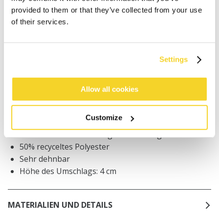
provided to them or that they’ve collected from your use
Bestellungen, die vor 12 Uhr MEZ (Montag bis
of their services.
Freitag) bei uns eingehen, werden noch am selben
Tag versandt
Kostenlose Lieferung für Bestellungen über 50€
innerhalb Deutschland
Settings
30 Tage Rückgaberecht
Allow all cookies
BESCHREIBUNG
Customize
Unisex-Mütze mit niedrigem Umschlag
50% recyceltes Polyester
Sehr dehnbar
Höhe des Umschlags: 4 cm
MATERIALIEN UND DETAILS