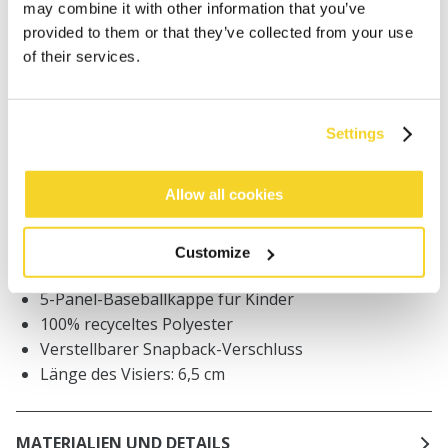
may combine it with other information that you’ve
provided to them or that they’ve collected from your use
of their services.
Bestellungen, die vor 12 Uhr MEZ (Montag bis
Freitag) bei uns eingehen, werden noch am selben
Tag versandt
Kostenlose Lieferung für Bestellungen über 50€
Settings
innerhalb Deutschland
30 Tage Rückgaberecht
Allow all cookies
Customize
BESCHREIBUNG
5-Panel-Baseballkappe für Kinder
100% recyceltes Polyester
Verstellbarer Snapback-Verschluss
Länge des Visiers: 6,5 cm
MATERIALIEN UND DETAILS