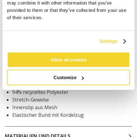
may combine it with other information that you’ve
provided to them or that they’ve collected from your use
Bestellungen, die vor 12 Uhr MEZ (Montag bis
Freitag) bei uns eingehen, werden noch am selben
of their services.
Tag versandt
Kostenlose Lieferung für Bestellungen über 50€
innerhalb Deutschland
Settings
30 Tage Rückgaberecht
Allow all cookies
BESCHREIBUNG
Customize
Badeshorts mit Blattprint
94% recyceltes Polyester
Stretch-Gewebe
Innenslip aus Mesh
Elastischer Bund mit Kordelzug
MATERIALIEN UND DETAILS