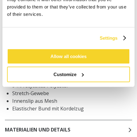
Bestellungen, die vor 12 Uhr MEZ (Montag bis
provided to them or that they’ve collected from your use
Freitag) bei uns eingehen, werden noch am selben
of their services.
Tag versandt
Kostenlose Lieferung für Bestellungen über 50€
innerhalb Deutschland
Settings
30 Tage Rückgaberecht
Allow all cookies
BESCHREIBUNG
Customize
Badeshorts mit 2-farbigem Blattprint
94% recyceltes Polyester
Stretch-Gewebe
Innenslip aus Mesh
Elastischer Bund mit Kordelzug
MATERIALIEN UND DETAILS