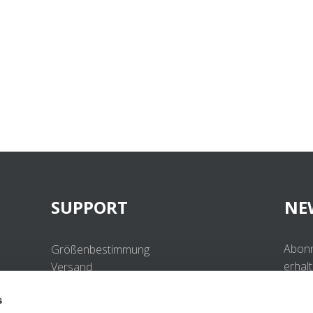
SUPPORT
NE
Abonn
Größenbestimmung
erhal
Versand
Beste
Retouren
s
Häufig gestellte Fragen