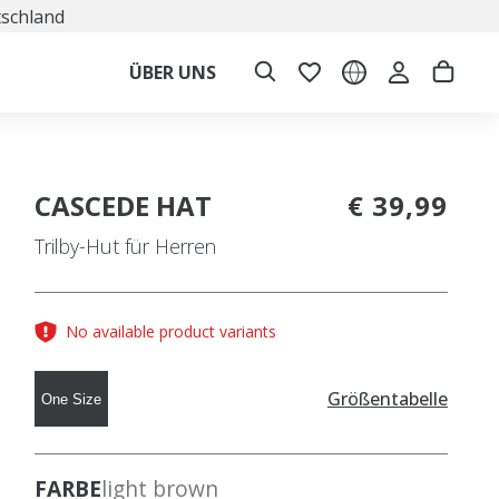
tschland
ÜBER UNS
CASCEDE HAT
€ 39,99
Trilby-Hut für Herren
No available product variants
Größentabelle
One Size
FARBE
light brown