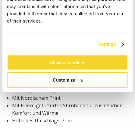
may combine it with other information that you’ve
Bestellungen, die vor 12 Uhr MEZ (Montag bis
provided to them or that they’ve collected from your use
Freitag) bei uns eingehen, werden noch am selben
of their services.
Tag versandt
Kostenlose Lieferung für Bestellungen über 50€
innerhalb Deutschland
Settings
30 Tage Rückgaberecht
Allow all cookies
BESCHREIBUNG
Customize
Strickmütze für Mädchen
97% recyceltes Polyester
Mit Nordischem Print
Mit Fleece gefüttertes Stirnband für zusätzlichen
Komfort und Wärme
Höhe des Umschlags: 7 cm