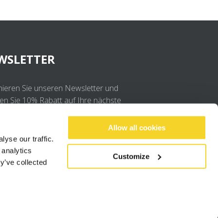
WSLETTER
ieren Sie unseren Newsletter und
ten Sie 10% Rabatt auf Ihre nächste
llung
Allow all cookies
yse our traffic.
OK
 analytics
Customize
y’ve collected
Ich stimme der
Datenschutzerklärung
.