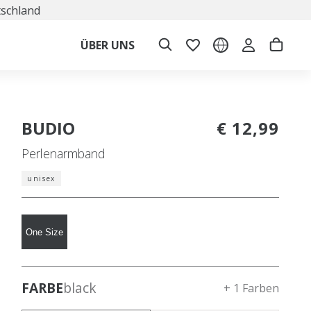
tschland
ÜBER UNS
BUDIO
€ 12,99
Perlenarmband
unisex
One Size
FARBE
black
+ 1 Farben