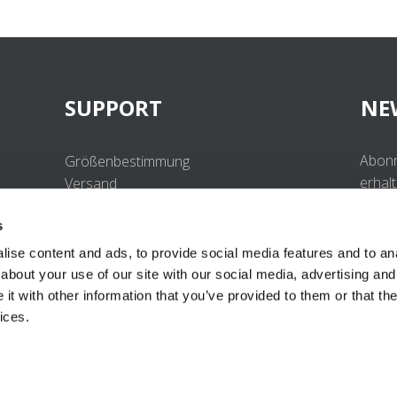
SUPPORT
NE
Abonn
Größenbestimmung
erhal
Versand
Beste
Retouren
s
Häufig gestellte Fragen
Kontakt
ise content and ads, to provide social media features and to anal
UV-Schutzstandard
about your use of our site with our social media, advertising and
B2B Portal Login
t with other information that you’ve provided to them or that the
Datenschutzerklärung
ices.
Terms & Conditions
Produktkonformität