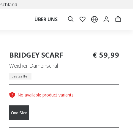
tschland
ÜBER UNS
BRIDGEY SCARF
€ 59,99
Weicher Damenschal
bestseller
No available product variants
One Size