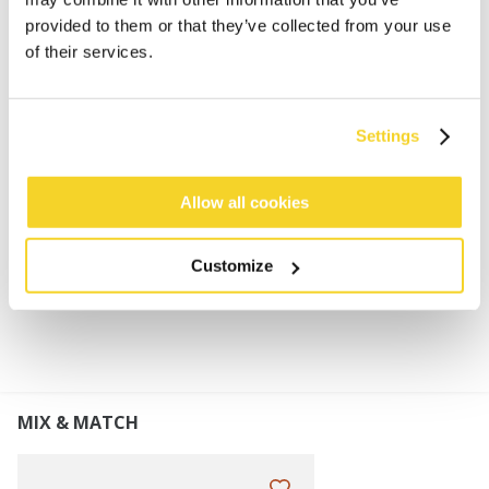
BESCHREIBUNG
provided to them or that they’ve collected from your use
of their services.
Damen Kunstpelz-Stirnband
80% Acryl Kunstpelz Material
Futter aus 100% Polyester-Fleece
Settings
Geknotetes Detail auf der Vorderseite
Gummizug am Rücken für einen größeren
Passformbereich
Allow all cookies
Customize
MATERIALIEN UND DETAILS
MIX & MATCH