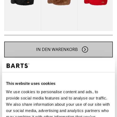
IN DEN WARENKORB
Bestellungen, die vor 12 Uhr MEZ (Montag bis
Freitag) bei uns eingehen, werden noch am selben
Tag versandt
This website uses cookies
Kostenlose Lieferung für Bestellungen über 50€
innerhalb Deutschland
We use cookies to personalise content and ads, to
provide social media features and to analyse our traffic.
30 Tage Rückgaberecht
We also share information about your use of our site with
our social media, advertising and analytics partners who
may combine it with other information that you’ve