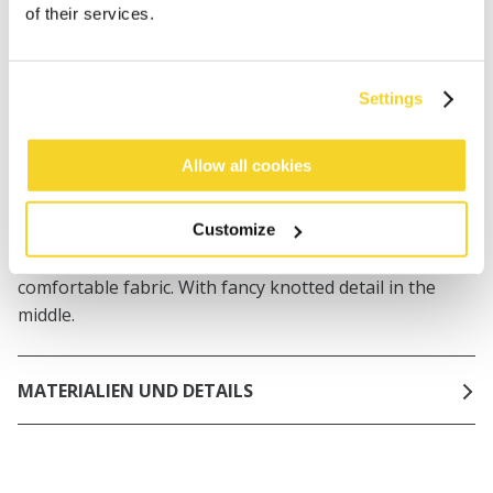
of their services.
Freitag) bei uns eingehen, werden noch am selben
Tag versandt
Kostenlose Lieferung für Bestellungen über 50€
innerhalb Deutschland
Settings
30 Tage Rückgaberecht
Allow all cookies
BESCHREIBUNG
Customize
The Bombok Headband is made of soft and
comfortable fabric. With fancy knotted detail in the
middle.
MATERIALIEN UND DETAILS