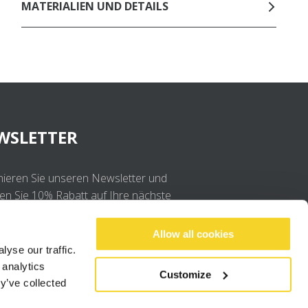
MATERIALIEN UND DETAILS
WSLETTER
ieren Sie unseren Newsletter und
ten Sie 10% Rabatt auf Ihre nächste
llung
Allow all cookies
yse our traffic.
OK
 analytics
Customize
y’ve collected
Ich stimme der
Datenschutzerklärung
.