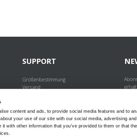
SUPPORT
NE
Abonn
Größenbestimmung
erhal
Versand
Beste
Retouren
s
Häufig gestellte Fragen
Kontakt
ise content and ads, to provide social media features and to anal
UV-Schutzstandard
about your use of our site with our social media, advertising and
B2B Portal Login
t with other information that you’ve provided to them or that the
Datenschutzerklärung
ices.