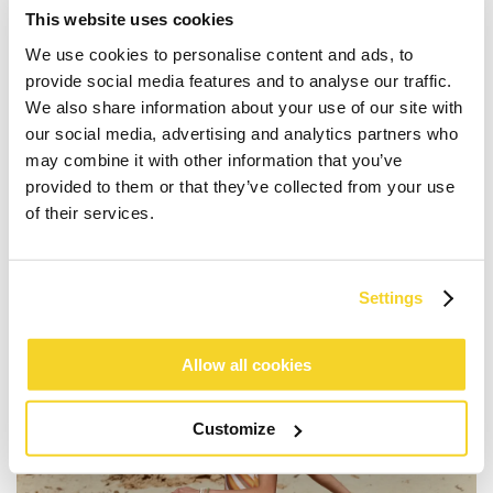
This website uses cookies
Visiere und Hüte aus Raffia sind auch in diesem
Sommer absolute Favoriten. Schützen Sie sich vor der
We use cookies to personalise content and ads, to
grellen Sonne mit unserem Vesder Visor, den Sie zu
provide social media features and to analyse our traffic.
jedem sommerlichen Anlass tragen können. Der
We also share information about your use of our site with
Vesder Visor ist eine Sonnenblende aus Raffiabast mit
our social media, advertising and analytics partners who
einem Leinenoberteil und einem Klettverschluss auf
may combine it with other information that you’ve
der Rückseite. Die Länge des Visiers beträgt 9 cm.
provided to them or that they’ve collected from your use
KAUFEN SIE VISIERE
of their services.
Settings
Allow all cookies
Customize