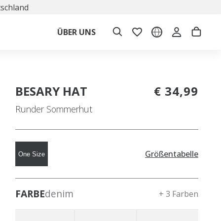
tschland
ÜBER UNS
BESARY HAT
€ 34,99
Runder Sommerhut
Größentabelle
One Size
FARBE
denim
+ 3 Farben