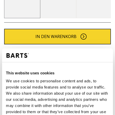
IN DEN WARENKORB
Bestellungen, die vor 12 Uhr MEZ (Montag bis
Freitag) bei uns eingehen, werden noch am selben
Tag versandt
Kostenlose Lieferung für Bestellungen über 50€
This website uses cookies
innerhalb Deutschland
We use cookies to personalise content and ads, to
30 Tage Rückgaberecht
provide social media features and to analyse our traffic.
We also share information about your use of our site with
our social media, advertising and analytics partners who
BESCHREIBUNG
may combine it with other information that you’ve
provided to them or that they’ve collected from your use