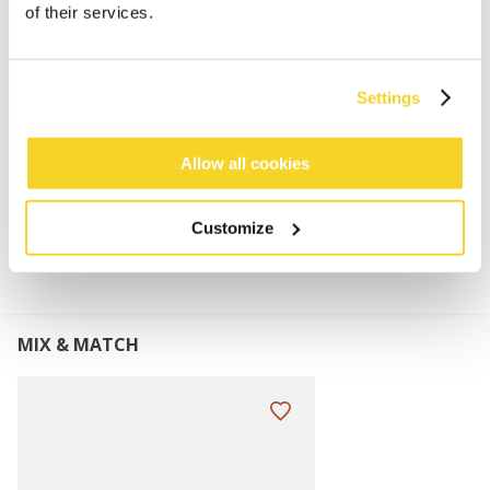
Wickelmütze für Jungen
of their services.
65% recyceltes Polyester
Weich und dehnbar
Höhe des Umschlags: 8 cm
Settings
Perfekt kombinierbar mit dem Basalth Scarf
Allow all cookies
MATERIALIEN UND DETAILS
Customize
MIX & MATCH