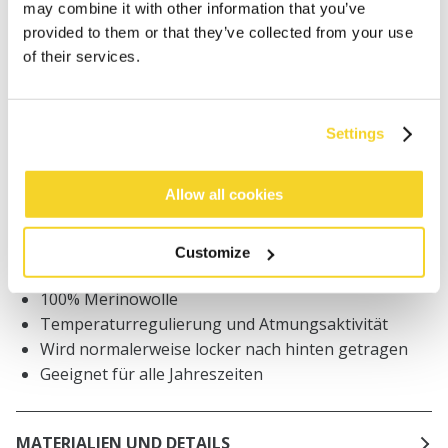
may combine it with other information that you’ve
provided to them or that they’ve collected from your use
Bestellungen, die vor 12 Uhr MEZ (Montag bis
Freitag) bei uns eingehen, werden noch am selben
of their services.
Tag versandt
Kostenlose Lieferung für Bestellungen über 50€
innerhalb Deutschland
Settings
30 Tage Rückgaberecht
Allow all cookies
BESCHREIBUNG
Customize
Unisex-Mütze
100% Merinowolle
Temperaturregulierung und Atmungsaktivität
Wird normalerweise locker nach hinten getragen
Geeignet für alle Jahreszeiten
MATERIALIEN UND DETAILS