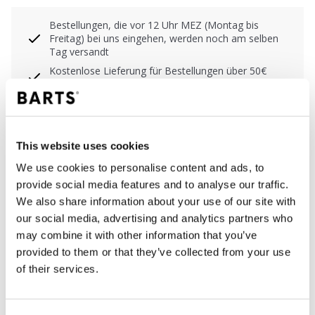
Bestellungen, die vor 12 Uhr MEZ (Montag bis
Freitag) bei uns eingehen, werden noch am selben
Tag versandt
Kostenlose Lieferung für Bestellungen über 50€
innerhalb Deutschland
30 Tage Rückgaberecht
This website uses cookies
BESCHREIBUNG
We use cookies to personalise content and ads, to
provide social media features and to analyse our traffic.
Herren Handschuhe
We also share information about your use of our site with
56% recyceltes Polyester
our social media, advertising and analytics partners who
Flauschiges Innenfutter
may combine it with other information that you’ve
Weich und dehnbar
provided to them or that they’ve collected from your use
Perfekt kombinierbar mit der Banxs Beanie und der
of their services.
Edrien Beanie