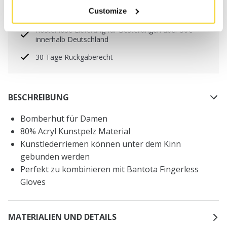
Freitag) bei uns eingehen, werden noch am selben
Customize
Tag versandt
Kostenlose Lieferung für Bestellungen über 50€
innerhalb Deutschland
30 Tage Rückgaberecht
BESCHREIBUNG
Bomberhut für Damen
80% Acryl Kunstpelz Material
Kunstlederriemen können unter dem Kinn
gebunden werden
Perfekt zu kombinieren mit Bantota Fingerless
Gloves
MATERIALIEN UND DETAILS