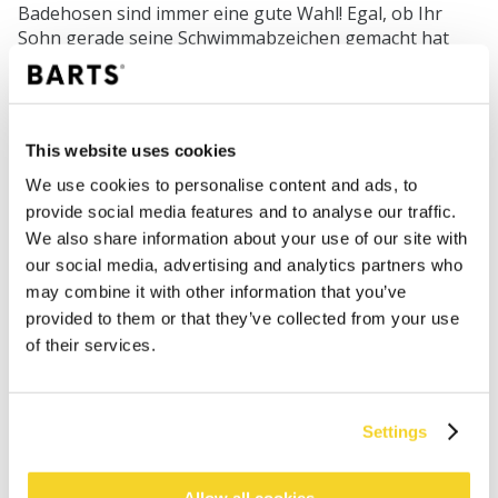
Badehosen sind immer eine gute Wahl! Egal, ob Ihr
Sohn gerade seine Schwimmabzeichen gemacht hat
oder selbstständig mit seinen Freunden ins
Schwimmbad geht, unsere Modelle und Drucke sind bei
vielen Jungen jeden Alters beliebt.
This website uses cookies
We use cookies to personalise content and ads, to
SHOP
provide social media features and to analyse our traffic.
We also share information about your use of our site with
our social media, advertising and analytics partners who
Damen
may combine it with other information that you’ve
Herren
provided to them or that they’ve collected from your use
Mädchen
of their services.
Jungen
Babys
Settings
SUPPORT