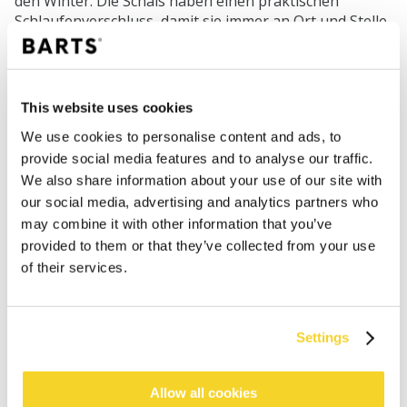
den Winter. Die Schals haben einen praktischen
Schlaufenverschluss, damit sie immer an Ort und Stelle
bleiben, und die Kragen lassen sich im Handumdrehen
über den Kopf des Babys ziehen.
This website uses cookies
We use cookies to personalise content and ads, to
SHOP
provide social media features and to analyse our traffic.
We also share information about your use of our site with
Damen
our social media, advertising and analytics partners who
Herren
may combine it with other information that you’ve
Mädchen
provided to them or that they’ve collected from your use
Jungen
of their services.
Babys
SUPPORT
Settings
Größenbestimmung
Allow all cookies