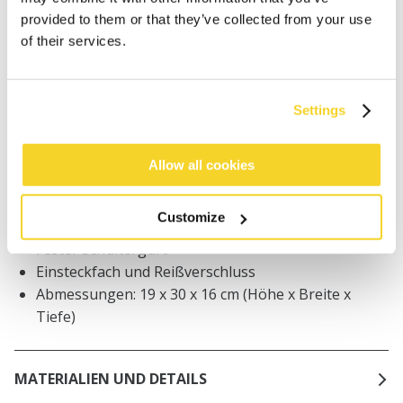
Bestellungen, die vor 12 Uhr MEZ (Montag bis
provided to them or that they’ve collected from your use
Freitag) bei uns eingehen, werden noch am selben
of their services.
Tag versandt
Kostenlose Lieferung für Bestellungen über 50€
innerhalb Deutschland
Settings
30 Tage Rückgaberecht
Allow all cookies
BESCHREIBUNG
Customize
100% Papier gehäkelte Schultertasche
Fester Schultergurt
Einsteckfach und Reißverschluss
Abmessungen: 19 x 30 x 16 cm (Höhe x Breite x
Tiefe)
MATERIALIEN UND DETAILS