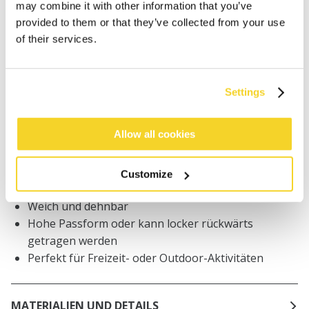
may combine it with other information that you’ve
provided to them or that they’ve collected from your use
Bestellungen, die vor 12 Uhr MEZ (Montag bis
Freitag) bei uns eingehen, werden noch am selben
of their services.
Tag versandt
Kostenlose Lieferung für Bestellungen über 50€
innerhalb Deutschland
Settings
30 Tage Rückgaberecht
Allow all cookies
BESCHREIBUNG
Customize
Unisex-Mütze
Weich und dehnbar
Hohe Passform oder kann locker rückwärts
getragen werden
Perfekt für Freizeit- oder Outdoor-Aktivitäten
MATERIALIEN UND DETAILS