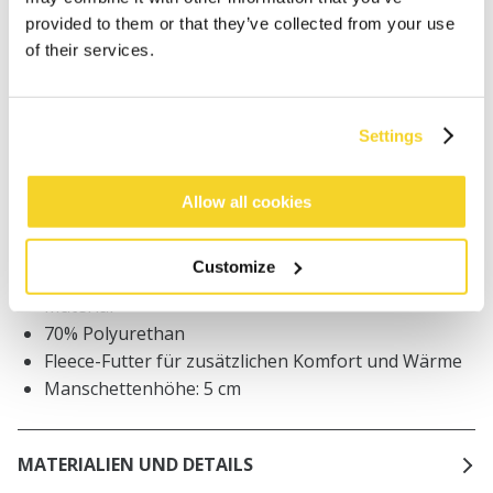
Bestellungen, die vor 12 Uhr MEZ (Montag bis
provided to them or that they’ve collected from your use
Freitag) bei uns eingehen, werden noch am selben
of their services.
Tag versandt
Kostenlose Lieferung für Bestellungen über 50€
innerhalb Deutschland
Settings
30 Tage Rückgaberecht
Allow all cookies
BESCHREIBUNG
Customize
Damen Fäustlinge aus wasserabweisendem
Material
70% Polyurethan
Fleece-Futter für zusätzlichen Komfort und Wärme
Manschettenhöhe: 5 cm
MATERIALIEN UND DETAILS