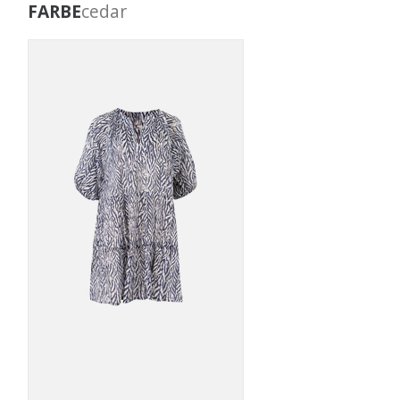
FARBE
cedar