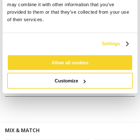
may combine it with other information that you’ve
provided to them or that they’ve collected from your use
of their services.
BESCHRIJVING
Zomerse kimono
100% katoen
Settings
One size: past maat 36 - maat 44
Lengte middenachter (gemeten zonder boord): 69
Allow all cookies
cm
Customize
MATERIAAL EN DETAILS
MIX & MATCH