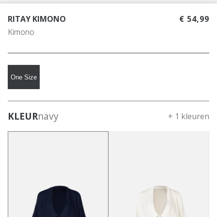
RITAY KIMONO
€ 54,99
Kimono
One Size
KLEUR
navy
+ 1 kleuren