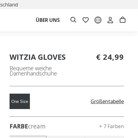
tschland
ÜBER UNS
WITZIA GLOVES
€ 24,99
Bequeme weiche
Damenhandschuhe
Größentabelle
One Size
FARBE
cream
+ 7 Farben