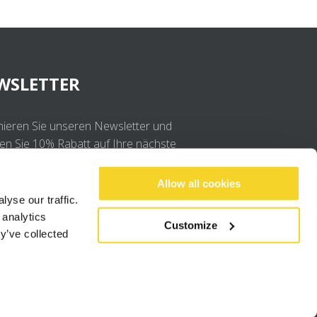
WSLETTER
ieren Sie unseren Newsletter und
ten Sie 10% Rabatt auf Ihre nächste
llung
Allow all cookies
yse our traffic.
OK
 analytics
Customize
y’ve collected
Ich stimme der
Datenschutzerklärung
.