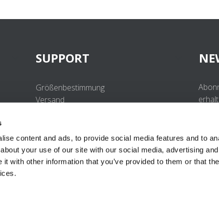
SUPPORT
NE
Abonn
Größenbestimmung
erhal
Versand
Beste
Retouren
s
Häufig gestellte Fragen
Kontakt
ise content and ads, to provide social media features and to anal
UV-Schutzstandard
about your use of our site with our social media, advertising and
B2B Portal Login
t with other information that you’ve provided to them or that the
Datenschutzerklärung
ices.
Terms & Conditions
Produktkonformität